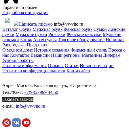
Гарантия и обмен
Подробная инструкция
Написать письмо
info@vv-vito.ru
Каталог
Обувь
Мужская обувь
Женская обувь
Сумки
Женские
сумки
Мужские сумки
Рюкзаки
Женские рюкзаки
Мужские
рюкзаки
Багаж
Аксессуары
Торговое оборудование
Новинки
Распродажа
Предзаказ
О модном доме
История создания
Фирменный стиль
Пресса о
нас
Контакты
Вакансии
Наши регионы
Магазины
Дилерам
Условия работы
Полезная информация
Отзывы
Статьи
Новости и акции
Политика конфиденциальности
Карта сайта
Адрес: Москва, Котляковская ул., 3 строение 13
Тел./Факс:
+7(985) 999 44 50
Заказать звонок
e-mail:
info@vv-vito.ru