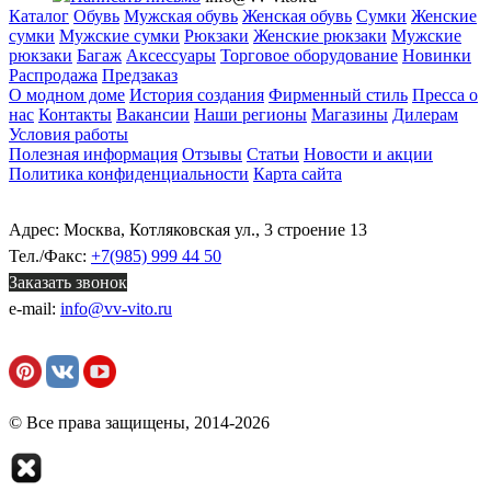
Каталог
Обувь
Мужская обувь
Женская обувь
Сумки
Женские
сумки
Мужские сумки
Рюкзаки
Женские рюкзаки
Мужские
рюкзаки
Багаж
Аксессуары
Торговое оборудование
Новинки
Распродажа
Предзаказ
О модном доме
История создания
Фирменный стиль
Пресса о
нас
Контакты
Вакансии
Наши регионы
Магазины
Дилерам
Условия работы
Полезная информация
Отзывы
Статьи
Новости и акции
Политика конфиденциальности
Карта сайта
Адрес: Москва, Котляковская ул., 3 строение 13
Тел./Факс:
+7(985) 999 44 50
Заказать звонок
e-mail:
info@vv-vito.ru
© Все права защищены, 2014-2026