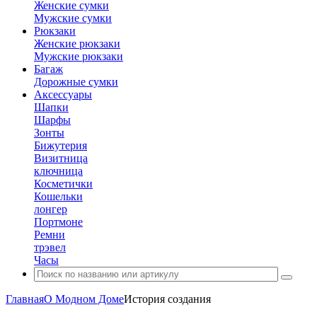
Женские сумки
Мужские сумки
Рюкзаки
Женские рюкзаки
Мужские рюкзаки
Багаж
Дорожные сумки
Аксессуары
Шапки
Шарфы
Зонты
Бижутерия
Визитница
ключница
Косметички
Кошельки
лонгер
Портмоне
Ремни
трэвел
Часы
Главная
О Модном Доме
История создания