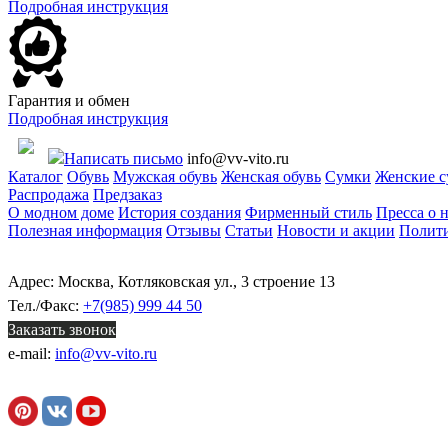
Подробная инструкция
Гарантия и обмен
Подробная инструкция
Написать письмо
info@vv-vito.ru
Каталог
Обувь
Мужская обувь
Женская обувь
Сумки
Женские 
Распродажа
Предзаказ
О модном доме
История создания
Фирменный стиль
Пресса о 
Полезная информация
Отзывы
Статьи
Новости и акции
Полити
Адрес: Москва, Котляковская ул., 3 строение 13
Тел./Факс:
+7(985) 999 44 50
Заказать звонок
e-mail:
info@vv-vito.ru