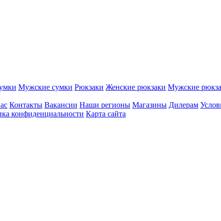
сумки
Мужские сумки
Рюкзаки
Женские рюкзаки
Мужские рюкз
нас
Контакты
Вакансии
Наши регионы
Магазины
Дилерам
Услов
ка конфиденциальности
Карта сайта