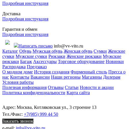
Подробная инструкция
Доставка
Подробная инструкция
Гарантия и обмен
Подробная инструкция
Написать письмо
info@vv-vito.ru
Каталог
Обувь
Мужская обувь
Женская обувь
Сумки
Женские
сумки
Мужские сумки
Рюкзаки
Женские рюкзаки
Мужские
рюкзаки
Багаж
Аксессуары
Торговое оборудование
Новинки
Распродажа
Предзаказ
О модном доме
История создания
Фирменный стиль
Пресса о
нас
Контакты
Вакансии
Наши регионы
Магазины
Дилерам
Условия работы
Полезная информация
Отзывы
Статьи
Новости и акции
Политика конфиденциальности
Карта сайта
Адрес: Москва, Котляковская ул., 3 строение 13
Тел./Факс:
+7(985) 999 44 50
Заказать звонок
e-mail:
info@vv-vito.ru