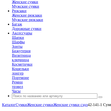
Женские сумки
Мужские сумки
Рюкзаки
Женские рюкзаки
Мужские рюкзаки
Багаж
Дорожные сумки
Аксессуары
Шапки
Шарфы
Зонты
Бижутерия
Визитница
ключница
Косметички
Кошельки
лонгер
Портмоне
Ремни
трэвел
Часы
Каталог
Сумки
Женские сумки
Женские сумки сэдл
42-141-1 Сум