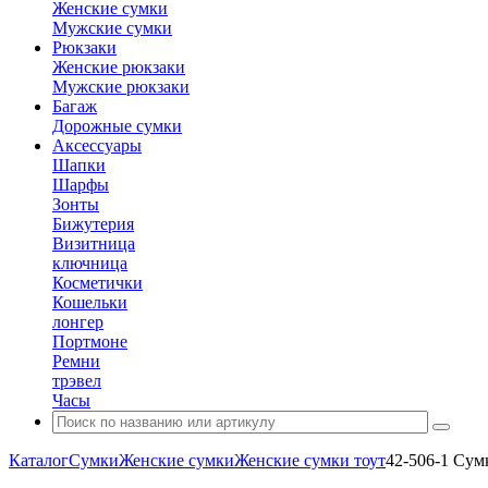
Женские сумки
Мужские сумки
Рюкзаки
Женские рюкзаки
Мужские рюкзаки
Багаж
Дорожные сумки
Аксессуары
Шапки
Шарфы
Зонты
Бижутерия
Визитница
ключница
Косметички
Кошельки
лонгер
Портмоне
Ремни
трэвел
Часы
Каталог
Сумки
Женские сумки
Женские сумки тоут
42-506-1 Сум