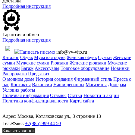
Доставка
Подробная инструкция
Гарантия и обмен
Подробная инструкция
Написать письмо
info@vv-vito.ru
Каталог
Обувь
Мужская обувь
Женская обувь
Сумки
Женские
сумки
Мужские сумки
Рюкзаки
Женские рюкзаки
Мужские
рюкзаки
Багаж
Аксессуары
Торговое оборудование
Новинки
Распродажа
Предзаказ
О модном доме
История создания
Фирменный стиль
Пресса о
нас
Контакты
Вакансии
Наши регионы
Магазины
Дилерам
Условия работы
Полезная информация
Отзывы
Статьи
Новости и акции
Политика конфиденциальности
Карта сайта
Адрес: Москва, Котляковская ул., 3 строение 13
Тел./Факс:
+7(985) 999 44 50
Заказать звонок