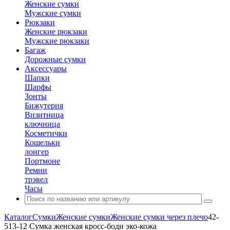
Женские сумки
Мужские сумки
Рюкзаки
Женские рюкзаки
Мужские рюкзаки
Багаж
Дорожные сумки
Аксессуары
Шапки
Шарфы
Зонты
Бижутерия
Визитница
ключница
Косметички
Кошельки
лонгер
Портмоне
Ремни
трэвел
Часы
Каталог
Сумки
Женские сумки
Женские сумки через плечо
42-
513-12 Сумка женская кросс-боди эко-кожа