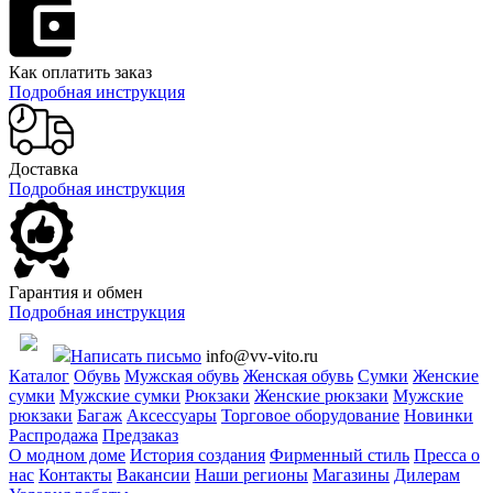
Как оплатить заказ
Подробная инструкция
Доставка
Подробная инструкция
Гарантия и обмен
Подробная инструкция
Написать письмо
info@vv-vito.ru
Каталог
Обувь
Мужская обувь
Женская обувь
Сумки
Женские
сумки
Мужские сумки
Рюкзаки
Женские рюкзаки
Мужские
рюкзаки
Багаж
Аксессуары
Торговое оборудование
Новинки
Распродажа
Предзаказ
О модном доме
История создания
Фирменный стиль
Пресса о
нас
Контакты
Вакансии
Наши регионы
Магазины
Дилерам