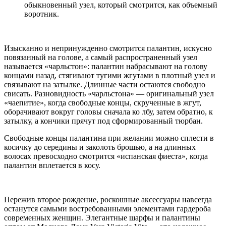
обыкновенный узел, который смотрится, как объемный
воротник.
Изысканно и непринужденно смотрится палантин, искусно
повязанный на голове, а самый распространенный узел
называется «чарльстон»: палантин набрасывают на голову
концами назад, стягивают тугими жгутами в плотный узел и
связывают на затылке. Длинные части остаются свободно
свисать. Разновидность «чарльстона» — оригинальный узел
«чаепитие», когда свободные концы, скрученные в жгут,
оборачивают вокруг головы сначала ко лбу, затем обратно, к
затылку, а кончики прячут под сформированный тюрбан.
Свободные концы палантина при желании можно сплести в
косичку до середины и заколоть брошью, а на длинных
волосах превосходно смотрится «испанская фиеста», когда
палантин вплетается в косу.
Пережив второе рождение, роскошные аксессуары навсегда
останутся самыми востребованными элементами гардероба
современных женщин. Элегантные шарфы и палантины