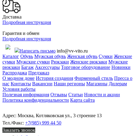
Доставка
Подробная инструкция
Гарантия и обмен
Подробная инструкция
Написать письмо
info@vv-vito.ru
Каталог
Обувь
Мужская обувь
Женская обувь
Сумки
Женские
сумки
Мужские сумки
Рюкзаки
Женские рюкзаки
Мужские
рюкзаки
Багаж
Аксессуары
Торговое оборудование
Новинки
Распродажа
Предзаказ
О модном доме
История создания
Фирменный стиль
Пресса о
нас
Контакты
Вакансии
Наши регионы
Магазины
Дилерам
Условия работы
Полезная информация
Отзывы
Статьи
Новости и акции
Политика конфиденциальности
Карта сайта
Адрес: Москва, Котляковская ул., 3 строение 13
Тел./Факс:
+7(985) 999 44 50
Заказать звонок