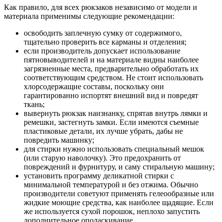
Как правило, для всех рюкзаков независимо от модели и
материала применимы следующие рекомендации:
освободить заплечную сумку от содержимого,
тщательно проверить все карманы и отделения;
если производитель допускает использование
пятновыводителей и на материале видны наиболее
загрязненные места, предварительно обработать их
соответствующим средством. Не стоит использовать
хлорсодержащие составы, поскольку они
гарантированно испортят внешний вид и повредят
ткань;
вывернуть рюкзак наизнанку, спрятав внутрь лямки и
ремешки, застегнуть замки. Если имеются съемные
пластиковые детали, их лучше убрать, дабы не
повредить машинку;
для стирки нужно использовать специальный мешок
(или старую наволочку). Это предохранить от
повреждений и фурнитуру, и саму стиральную машину;
установить программу деликатной стирки с
минимальной температурой и без отжима. Обычно
производители советуют применять гелеообразные или
жидкие моющие средства, как наиболее щадящие. Если
же используется сухой порошок, неплохо запустить
дополнительное ополаскивание.