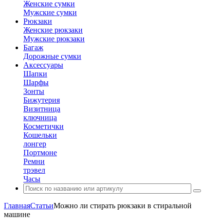
Женские сумки
Мужские сумки
Рюкзаки
Женские рюкзаки
Мужские рюкзаки
Багаж
Дорожные сумки
Аксессуары
Шапки
Шарфы
Зонты
Бижутерия
Визитница
ключница
Косметички
Кошельки
лонгер
Портмоне
Ремни
трэвел
Часы
Главная
Статьи
Можно ли стирать рюкзаки в стиральной
машине