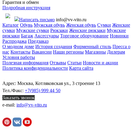
Гарантия и обмен
Подробная инструкция
Написать письмо
info@vv-vito.ru
Каталог
Обувь
Мужская обувь
Женская обувь
Сумки
Женские
сумки
Мужские сумки
Рюкзаки
Женские рюкзаки
Мужские
рюкзаки
Багаж
Аксессуары
Торговое оборудование
Новинки
Распродажа
Предзаказ
О модном доме
История создания
Фирменный стиль
Пресса о
нас
Контакты
Вакансии
Наши регионы
Магазины
Дилерам
Условия работы
Полезная информация
Отзывы
Статьи
Новости и акции
Политика конфиденциальности
Карта сайта
Адрес: Москва, Котляковская ул., 3 строение 13
Тел./Факс:
+7(985) 999 44 50
Заказать звонок
e-mail:
info@vv-vito.ru