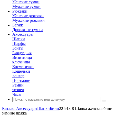
Женские сумки
Мужские сумки
Рюкзаки
Женские рюкзаки
Мужские рюкзаки
Багаж
Дорожные сумки
Аксессуары
Шапки
Шарфы
Зонты
Бижутерия
Визитница
ключница
Косметички
Кошельки
лонгер
Портмоне
Ремни
трэвел
Часы
Каталог
Аксессуары
Шапки
Бини
22-913-8 Шапка женская бини
зимние пряжа