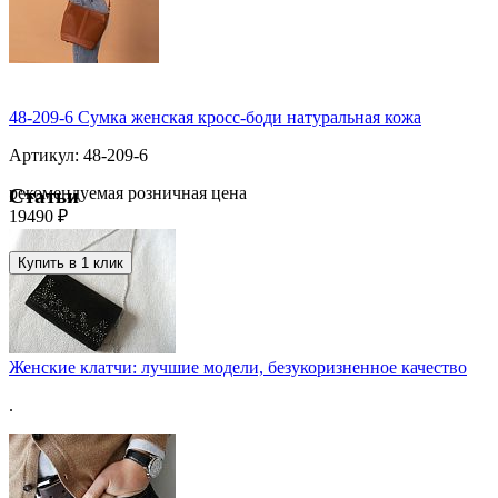
48-209-6 Сумка женская кросс-боди натуральная кожа
Артикул: 48-209-6
рекомендуемая розничная цена
Статьи
19490 ₽
Купить в 1 клик
Женские клатчи: лучшие модели, безукоризненное качество
.