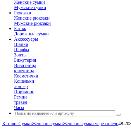
Женские сумки
Мужские сумки
Рюкзаки
Женские рюкзаки
Мужские рюкзаки
Багаж
Дорожные сумки
Аксессуары
Шапки
Шарфы
Зонты
Бижутерия
Визитница
ключница
Косметички
Кошельки
лонгер
Портмоне
Ремни
трэвел
Часы
Каталог
Сумки
Женские сумки
Женские сумки через плечо
48-20