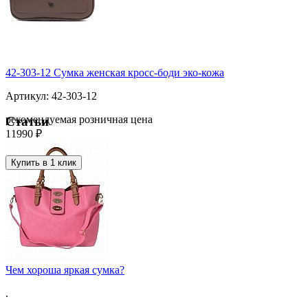
42-303-12 Сумка женская кросс-боди эко-кожа
Артикул: 42-303-12
рекомендуемая розничная цена
Статьи
11990 ₽
Купить в 1 клик
Чем хороша яркая сумка?
.