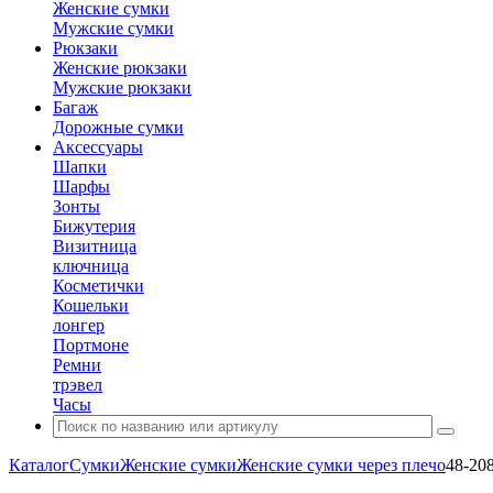
Женские сумки
Мужские сумки
Рюкзаки
Женские рюкзаки
Мужские рюкзаки
Багаж
Дорожные сумки
Аксессуары
Шапки
Шарфы
Зонты
Бижутерия
Визитница
ключница
Косметички
Кошельки
лонгер
Портмоне
Ремни
трэвел
Часы
Каталог
Сумки
Женские сумки
Женские сумки через плечо
48-20