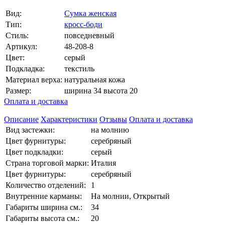
Вид:
Сумка женская
Тип:
кросс-боди
Стиль:
повседневный
Артикул:
48-208-8
Цвет:
серый
Подкладка:
текстиль
Материал верха:
натуральная кожа
Размер:
ширина 34 высота 20
Оплата и доставка
Описание
Характеристики
Отзывы
Оплата и доставка
Вид застежки:
на молнию
Цвет фурнитуры:
серебряный
Цвет подкладки:
серый
Страна торговой марки:
Италия
Цвет фурнитуры:
серебряный
Количество отделений:
1
Внутренние карманы:
На молнии, Открытый
Габариты ширина см.:
34
Габариты высота см.:
20