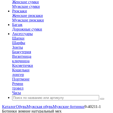
Женские сумки
Мужские сумки
Рюкзаки
Женские рюкзаки
Мужские рюкзаки
Багаж
Дорожные сумки
Аксессуары
Шапки
Шарфы
Зонты
Бижутерия
Визитница
ключница
Косметички
Кошельки
лонгер
Портмоне
Ремни
трэвел
Часы
Каталог
Обувь
Мужская обувь
Мужские ботинки
9-40211-1
Ботинки зимние натуральный мех