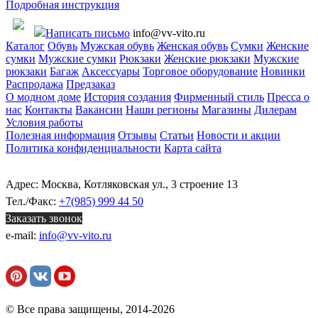
Подробная инструкция
Написать письмо
info@vv-vito.ru
Каталог
Обувь
Мужская обувь
Женская обувь
Сумки
Женские
сумки
Мужские сумки
Рюкзаки
Женские рюкзаки
Мужские
рюкзаки
Багаж
Аксессуары
Торговое оборудование
Новинки
Распродажа
Предзаказ
О модном доме
История создания
Фирменный стиль
Пресса о
нас
Контакты
Вакансии
Наши регионы
Магазины
Дилерам
Условия работы
Полезная информация
Отзывы
Статьи
Новости и акции
Политика конфиденциальности
Карта сайта
Адрес: Москва, Котляковская ул., 3 строение 13
Тел./Факс:
+7(985) 999 44 50
Заказать звонок
e-mail:
info@vv-vito.ru
© Все права защищены, 2014-2026