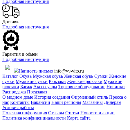
Подробная инструкция
Доставка
Подробная инструкция
Гарантия и обмен
Подробная инструкция
Написать письмо
info@vv-vito.ru
Каталог
Обувь
Мужская обувь
Женская обувь
Сумки
Женские
сумки
Мужские сумки
Рюкзаки
Женские рюкзаки
Мужские
рюкзаки
Багаж
Аксессуары
Торговое оборудование
Новинки
Распродажа
Предзаказ
О модном доме
История создания
Фирменный стиль
Пресса о
нас
Контакты
Вакансии
Наши регионы
Магазины
Дилерам
Условия работы
Полезная информация
Отзывы
Статьи
Новости и акции
Политика конфиденциальности
Карта сайта