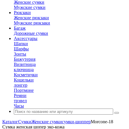
Женские сумки
Мужские сумки
Рюкзаки
Женские рюкзаки
Мужские рюкзаки
Багаж
Дорожные сумки
Аксессуары
Шапки
Шарфы
Зонты
Бижутерия
Визитница
ключница
Косметички
Кошельки
лонгер
Портмоне
Ремни
трэвел
Часы
Каталог
Сумки
Женские сумки
сумки-шоппер
Morcone-18
Сумка женская шопер эко-кожа