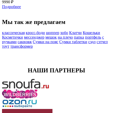
9990 ₽
Подробнее
Мы так же предлагаем
классическая
кросс-боди
шоппер
хобо
Клатчи
Кошельки
Косметички
мессенджер
мешок
на плечо
папка
портфель
с
ручками
саквояж
Сумки на пояс
Сумки таблетки
сэдл
сэтчел
тоут
трансформер
НАШИ ПАРТНЕРЫ