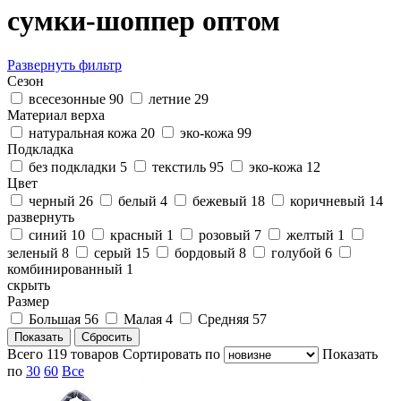
сумки-шоппер оптом
Развернуть фильтр
Сезон
всесезонные
90
летние
29
Материал верха
натуральная кожа
20
эко-кожа
99
Подкладка
без подкладки
5
текстиль
95
эко-кожа
12
Цвет
черный
26
белый
4
бежевый
18
коричневый
14
развернуть
синий
10
красный
1
розовый
7
желтый
1
зеленый
8
серый
15
бордовый
8
голубой
6
комбинированный
1
скрыть
Размер
Большая
56
Малая
4
Средняя
57
Всего
119
товаров
Cортировать по
Показать
по
30
60
Все