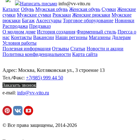
Написать письмо
info@vv-vito.ru
Каталог
Обувь
Мужская обувь
Женская обувь
Сумки
Женские
сумки
Мужские сумки
Рюкзаки
Женские рюкзаки
Мужские
рюкзаки
Багаж
Аксессуары
Торговое оборудование
Новинки
Распродажа
Предзаказ
О модном доме
История создания
Фирменный стиль
Пресса о
нас
Контакты
Вакансии
Наши регионы
Магазины
Дилерам
Условия работы
Полезная информация
Отзывы
Статьи
Новости и акции
Политика конфиденциальности
Карта сайта
Адрес: Москва, Котляковская ул., 3 строение 13
Тел./Факс:
+7(985) 999 44 50
Заказать звонок
e-mail:
info@vv-vito.ru
© Все права защищены, 2014-2026