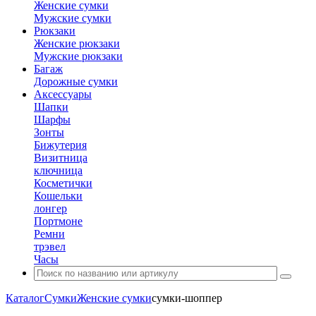
Женские сумки
Мужские сумки
Рюкзаки
Женские рюкзаки
Мужские рюкзаки
Багаж
Дорожные сумки
Аксессуары
Шапки
Шарфы
Зонты
Бижутерия
Визитница
ключница
Косметички
Кошельки
лонгер
Портмоне
Ремни
трэвел
Часы
Каталог
Сумки
Женские сумки
сумки-шоппер