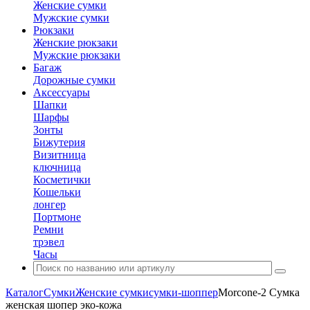
Женские сумки
Мужские сумки
Рюкзаки
Женские рюкзаки
Мужские рюкзаки
Багаж
Дорожные сумки
Аксессуары
Шапки
Шарфы
Зонты
Бижутерия
Визитница
ключница
Косметички
Кошельки
лонгер
Портмоне
Ремни
трэвел
Часы
Каталог
Сумки
Женские сумки
сумки-шоппер
Morcone-2 Сумка
женская шопер эко-кожа